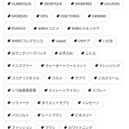
CLARIFIQUE
GENIFIQUE
INNISFREE
LA CASTA
MOREMO
MTG
ONE THING
ORISHIKI
PUNYUS
SHIRO コスメ
SHIRO スキンケア
SHIRO フレグランス
sixpad
UVケア
いびき
おでこディープパッチ
お手入れ
ふたえ
イニスフリー
ウォータートリートメント
クレンジング
ココナッツオイル
コスメ
サプリ
シカクリーム
シワ改善美容液
ストレートアイロン
スプレー
ソフィーナ
ダイエットサプリ
トレビーノ
バスソルト
ヒートブラシ
ビオスリー
ファッション
ブラシ
ホワイトニング