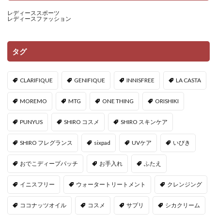
レディーススポーツ
レディースファッション
タグ
CLARIFIQUE
GENIFIQUE
INNISFREE
LA CASTA
MOREMO
MTG
ONE THING
ORISHIKI
PUNYUS
SHIRO コスメ
SHIRO スキンケア
SHIRO フレグランス
sixpad
UVケア
いびき
おでこディープパッチ
お手入れ
ふたえ
イニスフリー
ウォータートリートメント
クレンジング
ココナッツオイル
コスメ
サプリ
シカクリーム