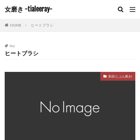
女磨き -tialeeray-
HOME
ヒートブラシ
TAG
ヒートブラシ
美容(じぶん磨き)