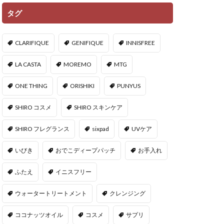
タグ
CLARIFIQUE
GENIFIQUE
INNISFREE
LA CASTA
MOREMO
MTG
ONE THING
ORISHIKI
PUNYUS
SHIRO コスメ
SHIRO スキンケア
SHIRO フレグランス
sixpad
UVケア
いびき
おでこディープパッチ
お手入れ
ふたえ
イニスフリー
ウォータートリートメント
クレンジング
ココナッツオイル
コスメ
サプリ