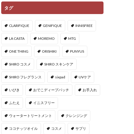
タグ
CLARIFIQUE
GENIFIQUE
INNISFREE
LA CASTA
MOREMO
MTG
ONE THING
ORISHIKI
PUNYUS
SHIRO コスメ
SHIRO スキンケア
SHIRO フレグランス
sixpad
UVケア
いびき
おでこディープパッチ
お手入れ
ふたえ
イニスフリー
ウォータートリートメント
クレンジング
ココナッツオイル
コスメ
サプリ