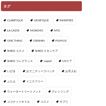
タグ
CLARIFIQUE
GENIFIQUE
INNISFREE
LA CASTA
MOREMO
MTG
ONE THING
ORISHIKI
PUNYUS
SHIRO コスメ
SHIRO スキンケア
SHIRO フレグランス
sixpad
UVケア
いびき
おでこディープパッチ
お手入れ
ふたえ
イニスフリー
ウォータートリートメント
クレンジング
ココナッツオイル
コスメ
サプリ